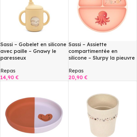
Sassi – Gobelet en silicone
Sassi – Assiette
avec paille – Gnawy le
compartimentée en
paresseux
silicone – Slurpy la pieuvre
Repas
Repas
14,90
€
20,90
€
Ajouter Au Panier
Ajouter Au Panier