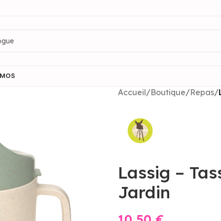
OMOS
Accueil
/
Boutique
/
Repas
/
Lassig – Tas
Jardin
10,50
€