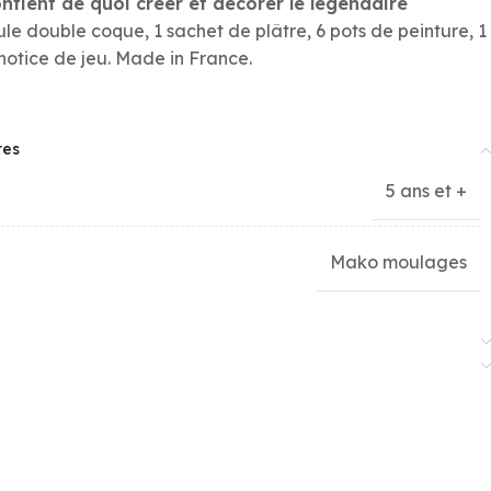
contient de quoi créer et décorer le légendaire
le double coque, 1 sachet de plâtre, 6 pots de peinture, 1
notice de jeu. Made in France.
res
5 ans et +
Mako moulages