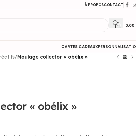
À PROPOS
CONTACT
0,00
CARTES CADEAUX
PERSONNALISATI
réatifs
/
Moulage collector « obélix »
ector « obélix »