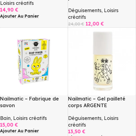
Loisirs créatifs
14,90
€
Déguisements
,
Loisirs
Ajouter Au Panier
créatifs
12,00
€
24,00
€
Ajouter Au Panier
Nailmatic – Fabrique de
Nailmatic – Gel pailleté
savon
corps ARGENTE
Bain
,
Loisirs créatifs
Déguisements
,
Loisirs
15,00
€
créatifs
Ajouter Au Panier
13,50
€