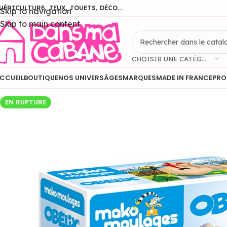
UÉRICULTURE, JEUX, JOUETS, DÉCO...
Skip to navigation
Skip to main content
CHOISIR UNE CATÉGORIE
CCUEIL
BOUTIQUE
NOS UNIVERS
ÂGES
MARQUES
MADE IN FRANCE
PR
EN RUPTURE