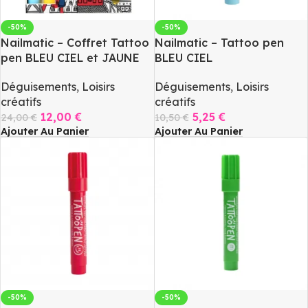
-50%
-50%
Nailmatic – Coffret Tattoo
Nailmatic – Tattoo pen
pen BLEU CIEL et JAUNE
BLEU CIEL
Déguisements
,
Loisirs
Déguisements
,
Loisirs
créatifs
créatifs
12,00
€
5,25
€
24,00
€
10,50
€
Ajouter Au Panier
Ajouter Au Panier
-50%
-50%