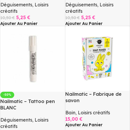
Déguisements
,
Loisirs
Déguisements
,
Loisirs
créatifs
créatifs
5,25
€
5,25
€
10,50
€
10,50
€
Ajouter Au Panier
Ajouter Au Panier
Nailmatic – Fabrique de
-50%
savon
Nailmatic – Tattoo pen
BLANC
Bain
,
Loisirs créatifs
15,00
€
Déguisements
,
Loisirs
Ajouter Au Panier
créatifs