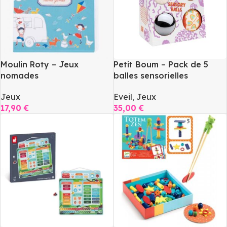
Moulin Roty – Jeux
Petit Boum – Pack de 5
nomades
balles sensorielles
Jeux
Eveil
,
Jeux
17,90
€
35,00
€
Ajouter Au Panier
Ajouter Au Panier