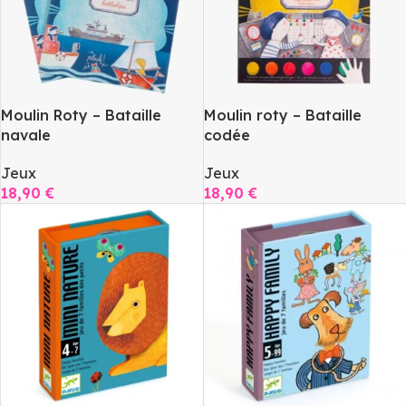
Moulin Roty – Bataille
Moulin roty – Bataille
navale
codée
Jeux
Jeux
18,90
€
18,90
€
Ajouter Au Panier
Ajouter Au Panier