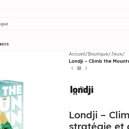
OMOS
Accueil
/
Boutique
/
Jeux
/
Londji – Climb the Mounta
Londji – Cli
stratégie et 