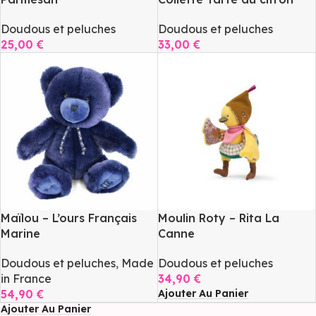
Doudous et peluches
Doudous et peluches
25,00
€
33,00
€
Ajouter Au Panier
Ajouter Au Panier
Maïlou – L’ours Français
Moulin Roty – Rita La
Marine
Canne
Doudous et peluches
,
Made
Doudous et peluches
in France
34,90
€
Ajouter Au Panier
54,90
€
Ajouter Au Panier