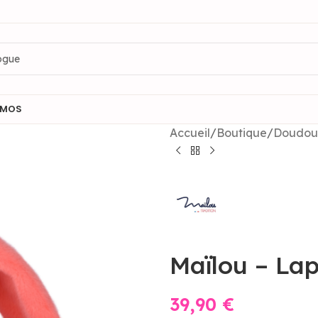
OMOS
Accueil
/
Boutique
/
Doudous
Maïlou – Lap
39,90
€