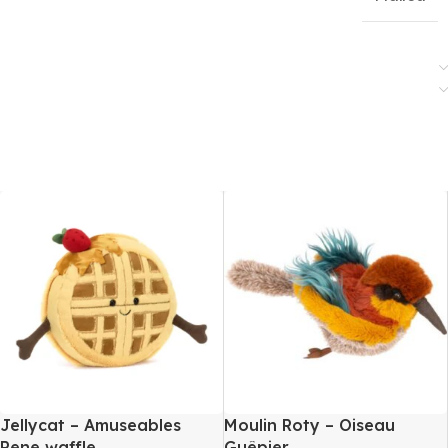
Jellycat – Amuseables
Moulin Roty – Oiseau
Rene waffle
Guêpier