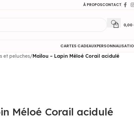
À PROPOS
CONTACT
0,00
CARTES CADEAUX
PERSONNALISATI
 et peluches
/
Maïlou – Lapin Méloé Corail acidulé
in Méloé Corail acidulé