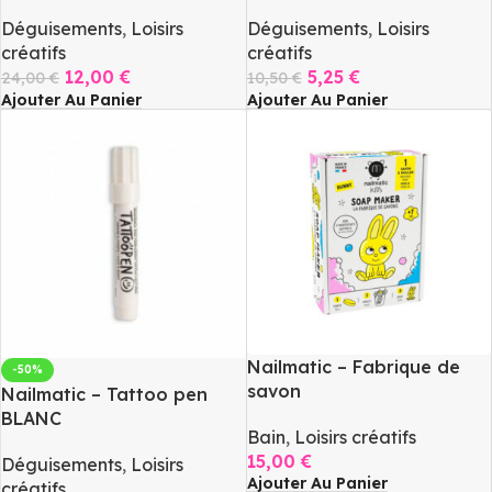
Déguisements
,
Loisirs
Déguisements
,
Loisirs
créatifs
créatifs
12,00
€
5,25
€
24,00
€
10,50
€
Ajouter Au Panier
Ajouter Au Panier
Nailmatic – Fabrique de
-50%
savon
Nailmatic – Tattoo pen
BLANC
Bain
,
Loisirs créatifs
15,00
€
Déguisements
,
Loisirs
Ajouter Au Panier
créatifs